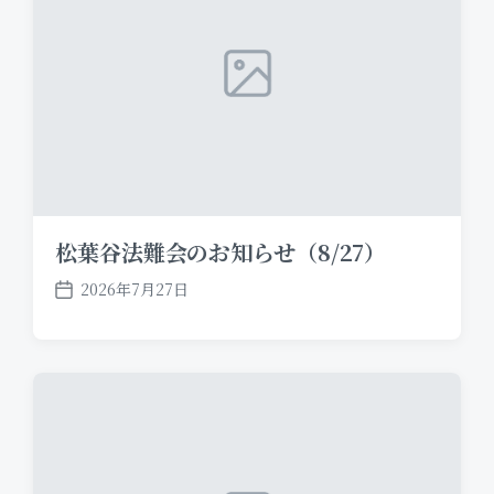
e
松葉谷法難会のお知らせ（8/27）
2026年7月27日
P
o
s
t
d
a
t
e