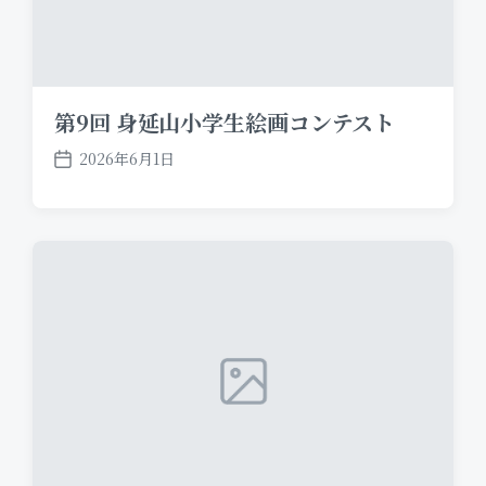
第9回 身延山小学生絵画コンテスト
2026年6月1日
P
o
s
t
d
a
t
e