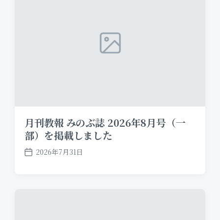
t
e
月刊教報 みのぶ誌 2026年8月号（一
部）を掲載しました
2026年7月31日
P
o
s
t
d
a
t