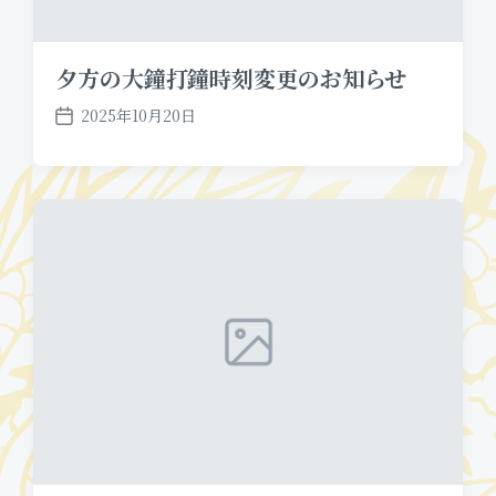
夕方の大鐘打鐘時刻変更のお知らせ
2025年10月20日
P
o
s
t
d
a
t
e