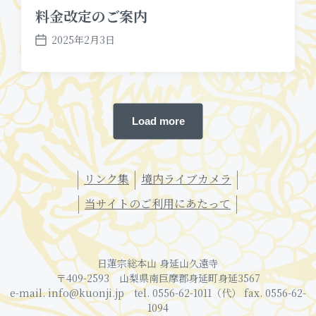
料金改定のご案内
2025年2月3日
P
o
s
t
d
a
Load more
t
e
リンク集
境内ライブカメラ
当サイトのご利用にあたって
日蓮宗総本山 身延山久遠寺
〒409-2593 山梨県南巨摩郡身延町身延3567
e-mail. info@kuonji.jp tel. 0556-62-1011（代） fax. 0556-62-
1094