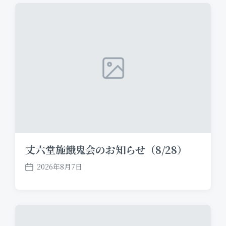
t
d
a
t
e
丈六堂施餓鬼会のお知らせ（8/28）
2026年8月7日
P
o
s
t
d
a