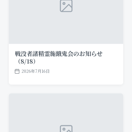
戦没者諸精霊施餓鬼会のお知らせ
（8/18）
2026年7月16日
P
o
s
t
d
a
t
e