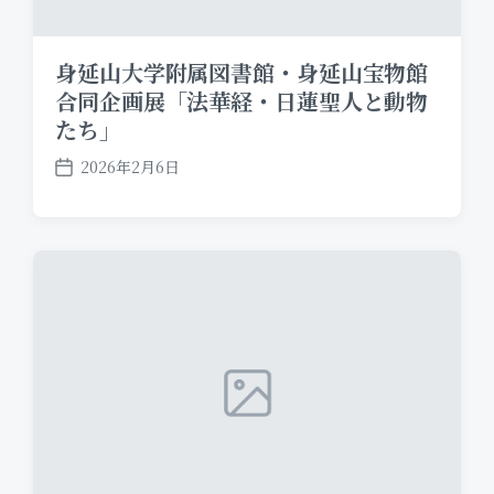
身延山大学附属図書館・身延山宝物館
合同企画展「法華経・日蓮聖人と動物
たち」
2026年2月6日
P
o
s
t
d
a
t
e