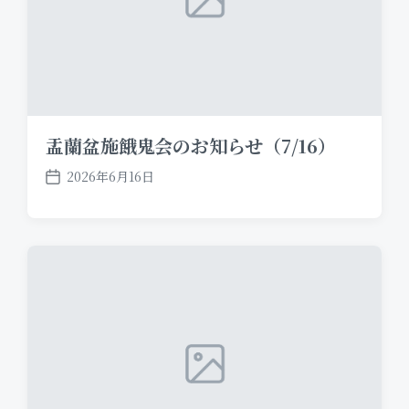
盂蘭盆施餓鬼会のお知らせ（7/16）
2026年6月16日
P
o
s
t
d
a
t
e